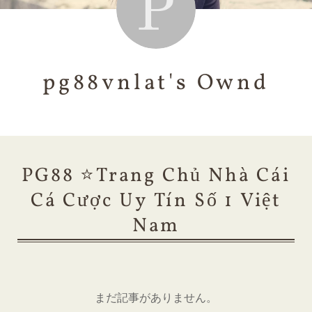
pg88vnlat's Ownd
PG88 ⭐Trang Chủ Nhà Cái
Cá Cược Uy Tín Số 1 Việt
Nam
まだ記事がありません。