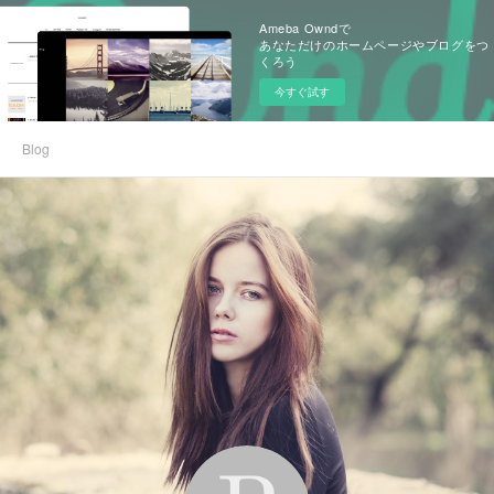
Ameba Owndで
あなただけのホームページやブログをつ
くろう
今すぐ試す
Blog